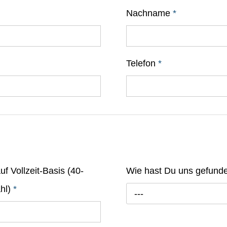
Nachname
*
Telefon
*
f Vollzeit-Basis (40-
Wie hast Du uns gefund
ahl)
*
---